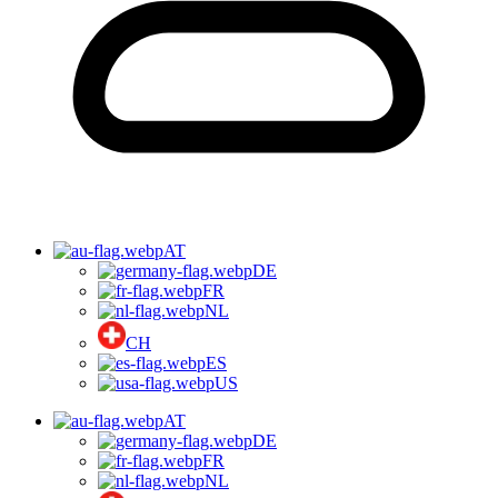
AT
DE
FR
NL
CH
ES
US
AT
DE
FR
NL