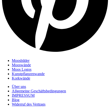
Moosbilder
Mooswände
Moos Logos
Kunstpflanzenwande
Korkwände
Über uns
Allgemeine Geschäftsbedingungen
IMPRESSUM
Blog
Widerruf des Vertrags