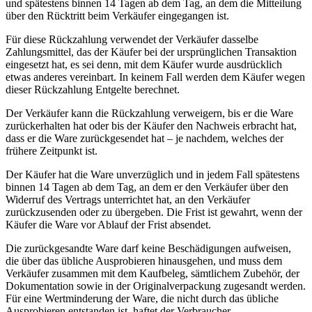
und spätestens binnen 14 Tagen ab dem Tag, an dem die Mitteilung
über den Rücktritt beim Verkäufer eingegangen ist.
Für diese Rückzahlung verwendet der Verkäufer dasselbe
Zahlungsmittel, das der Käufer bei der ursprünglichen Transaktion
eingesetzt hat, es sei denn, mit dem Käufer wurde ausdrücklich
etwas anderes vereinbart. In keinem Fall werden dem Käufer wegen
dieser Rückzahlung Entgelte berechnet.
Der Verkäufer kann die Rückzahlung verweigern, bis er die Ware
zurückerhalten hat oder bis der Käufer den Nachweis erbracht hat,
dass er die Ware zurückgesendet hat – je nachdem, welches der
frühere Zeitpunkt ist.
Der Käufer hat die Ware unverzüglich und in jedem Fall spätestens
binnen 14 Tagen ab dem Tag, an dem er den Verkäufer über den
Widerruf des Vertrags unterrichtet hat, an den Verkäufer
zurückzusenden oder zu übergeben. Die Frist ist gewahrt, wenn der
Käufer die Ware vor Ablauf der Frist absendet.
Die zurückgesandte Ware darf keine Beschädigungen aufweisen,
die über das übliche Ausprobieren hinausgehen, und muss dem
Verkäufer zusammen mit dem Kaufbeleg, sämtlichem Zubehör, der
Dokumentation sowie in der Originalverpackung zugesandt werden.
Für eine Wertminderung der Ware, die nicht durch das übliche
Ausprobieren entstanden ist, haftet der Verbraucher.