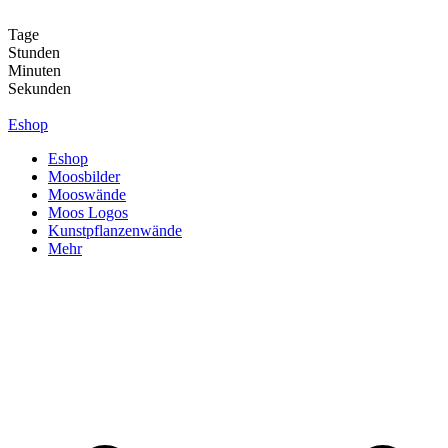
Zum
Inhalt
Tage
springen
Stunden
Minuten
Sekunden
Eshop
Eshop
Moosbilder
Mooswände
Moos Logos
Kunstpflanzenwände
Mehr