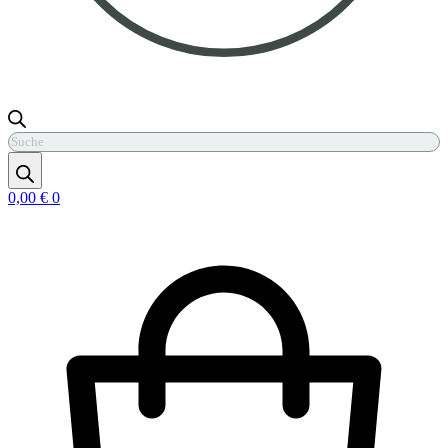
Products
search
0,00
€
0