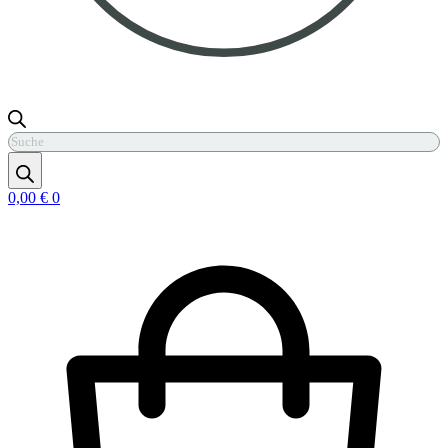
Products
search
0,00
€
0