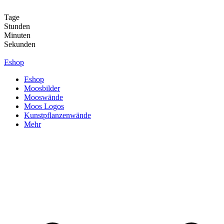
Zum
Inhalt
Tage
springen
Stunden
Minuten
Sekunden
Eshop
Eshop
Moosbilder
Mooswände
Moos Logos
Kunstpflanzenwände
Mehr