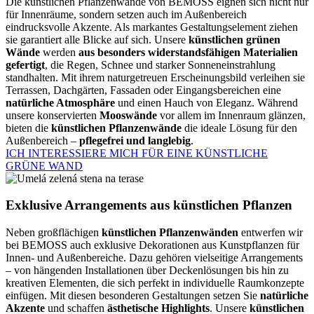
Die künstlichen Pflanzenwände von BEMOSS eignen sich nicht nur
für Innenräume, sondern setzen auch im Außenbereich
eindrucksvolle Akzente. Als markantes Gestaltungselement ziehen
sie garantiert alle Blicke auf sich. Unsere
künstlichen grünen
Wände
werden
aus besonders widerstandsfähigen Materialien
gefertigt
, die Regen, Schnee und starker Sonneneinstrahlung
standhalten. Mit ihrem naturgetreuen Erscheinungsbild verleihen sie
Terrassen, Dachgärten, Fassaden oder Eingangsbereichen eine
natürliche Atmosphäre
und einen Hauch von Eleganz. Während
unsere konservierten
Mooswände
vor allem im Innenraum glänzen,
bieten die
künstlichen Pflanzenwände
die ideale Lösung für den
Außenbereich –
pflegefrei und langlebig
.
ICH INTERESSIERE MICH FÜR EINE KÜNSTLICHE
GRÜNE WAND
Exklusive Arrangements aus künstlichen Pflanzen
Neben großflächigen
künstlichen Pflanzenwänden
entwerfen wir
bei BEMOSS auch exklusive Dekorationen aus Kunstpflanzen für
Innen- und Außenbereiche. Dazu gehören vielseitige Arrangements
– von hängenden Installationen über Deckenlösungen bis hin zu
kreativen Elementen, die sich perfekt in individuelle Raumkonzepte
einfügen. Mit diesen besonderen Gestaltungen setzen Sie
natürliche
Akzente
und schaffen
ästhetische Highlights
. Unsere
künstlichen