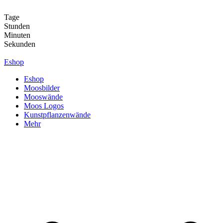
Zum
Inhalt
Tage
springen
Stunden
Minuten
Sekunden
Eshop
Eshop
Moosbilder
Mooswände
Moos Logos
Kunstpflanzenwände
Mehr