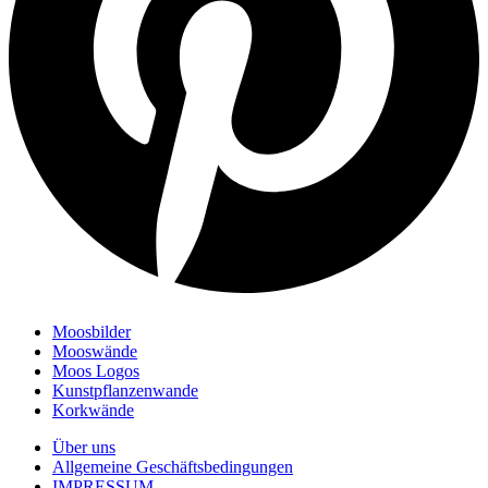
Moosbilder
Mooswände
Moos Logos
Kunstpflanzenwande
Korkwände
Über uns
Allgemeine Geschäftsbedingungen
IMPRESSUM