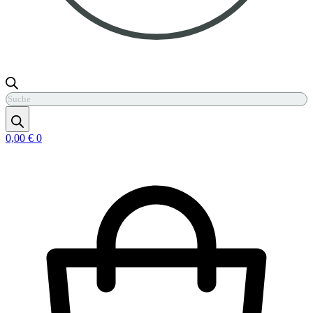
Products
search
0,00
€
0