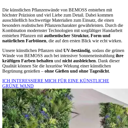
Die künstlichen Pflanzenwände von BEMOSS entstehen mit
höchster Präzision und viel Liebe zum Detail. Dabei kommen
ausschließlich hochwertige Materialien zum Einsatz, die einen
besonders realistischen Pflanzencharakter gewährleisten. Durch die
Kombination modernster Technologien mit sorgfältiger Handarbeit
entstehen Pflanzen mit
authentischer Struktur, Form und
natürlichen Farbtönen
, die auf den ersten Blick wie echt wirken.
Unsere künstlichen Pflanzen sind
UV-beständig
, sodass die grünen
Wände von BEMOSS auch bei intensiver Sonneneinstrahlung
ihre
kräftigen Farben behalten
und
nicht ausbleichen
. Dank dieser
Qualität können Sie die luxuriöse Wirkung einer künstlichen
Begrünung genießen –
ohne Gießen und ohne Tageslicht
.
ICH INTERESSIERE MICH FÜR EINE KÜNSTLICHE
GRÜNE WAND