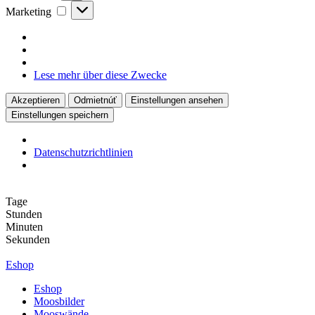
Marketing
Marketing
Lese mehr über diese Zwecke
Akzeptieren
Odmietnúť
Einstellungen ansehen
Einstellungen speichern
Datenschutzrichtlinien
Zum
Inhalt
Tage
springen
Stunden
Minuten
Sekunden
Eshop
Eshop
Moosbilder
Mooswände