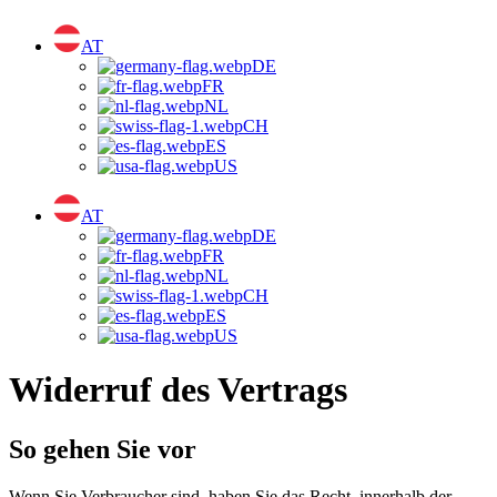
AT
DE
FR
NL
CH
ES
US
AT
DE
FR
NL
CH
ES
US
Widerruf des Vertrags
So gehen Sie vor
Wenn Sie Verbraucher sind, haben Sie das Recht, innerhalb der