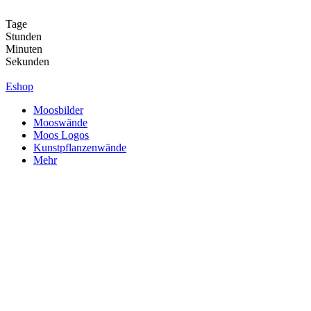
Zum
Inhalt
Tage
springen
Stunden
Minuten
Sekunden
Eshop
Moosbilder
Mooswände
Moos Logos
Kunstpflanzenwände
Mehr