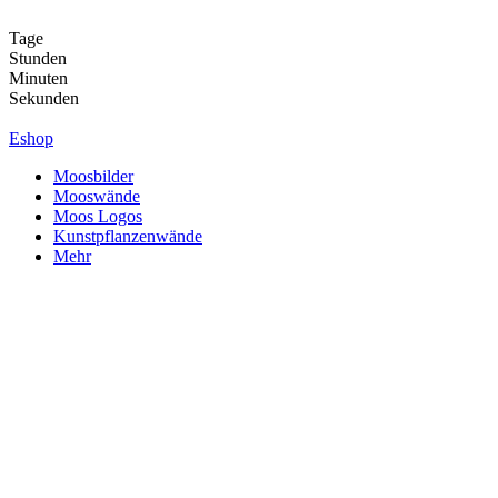
Zum
Inhalt
Tage
springen
Stunden
Minuten
Sekunden
Eshop
Moosbilder
Mooswände
Moos Logos
Kunstpflanzenwände
Mehr