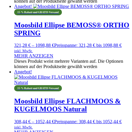
können auf der Produktseite gewählt werden
Angebot!
15 % Rabatt und GRATIS Versand
Moosbild Ellipse BEMOSS® ORTHO
SPRING
321,28
€
–
1098,88
€
Preisspanne: 321,28 € bis 1098,88 €
inkl. MwSt.
MEHR ANZEIGEN
Dieses Produkt weist mehrere Varianten auf. Die Optionen
können auf der Produktseite gewählt werden
Angebot!
15 % Rabatt und GRATIS Versand
Moosbild Ellipse FLACHMOOS &
KUGELMOOS Natural
308,44
€
–
1052,44
€
Preisspanne: 308,44 € bis 1052,44 €
inkl. MwSt.