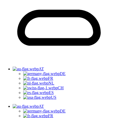
AT
DE
FR
NL
CH
ES
US
AT
DE
FR