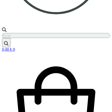
Products
search
0,00
€
0