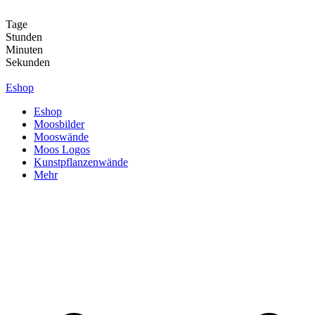
Zum
Inhalt
Tage
springen
Stunden
Minuten
Sekunden
Eshop
Eshop
Moosbilder
Mooswände
Moos Logos
Kunstpflanzenwände
Mehr