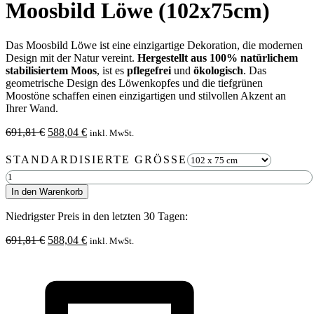
Moosbild Löwe (102x75cm)
Das Moosbild Löwe ist eine einzigartige Dekoration, die modernen
Design mit der Natur vereint.
Hergestellt aus 100% natürlichem
stabilisiertem Moos
, ist es
pflegefrei
und
ökologisch
. Das
geometrische Design des Löwenkopfes und die tiefgrünen
Moostöne schaffen einen einzigartigen und stilvollen Akzent an
Ihrer Wand.
Ursprünglicher
Aktueller
691,81
€
588,04
€
inkl. MwSt.
Preis
Preis
war:
ist:
STANDARDISIERTE GRÖSSE
691,81 €
588,04 €.
Moosbild
Löwe
In den Warenkorb
(102x75cm)
Menge
Niedrigster Preis in den letzten 30 Tagen:
Ursprünglicher
Aktueller
691,81
€
588,04
€
inkl. MwSt.
Preis
Preis
war:
ist:
691,81 €
588,04 €.