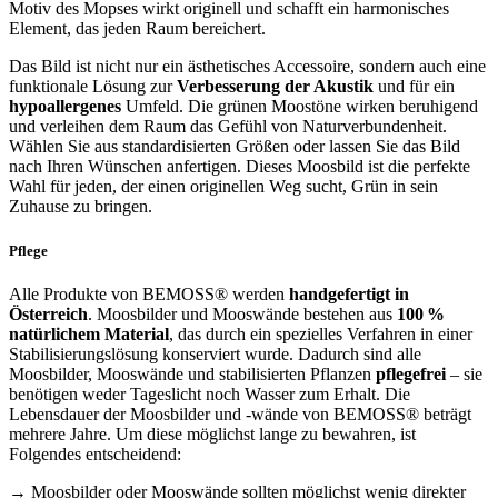
Motiv des Mopses wirkt originell und schafft ein harmonisches
Element, das jeden Raum bereichert.
Das Bild ist nicht nur ein ästhetisches Accessoire, sondern auch eine
funktionale Lösung zur
Verbesserung der Akustik
und für ein
hypoallergenes
Umfeld. Die grünen Moostöne wirken beruhigend
und verleihen dem Raum das Gefühl von Naturverbundenheit.
Wählen Sie aus standardisierten Größen oder lassen Sie das Bild
nach Ihren Wünschen anfertigen. Dieses Moosbild ist die perfekte
Wahl für jeden, der einen originellen Weg sucht, Grün in sein
Zuhause zu bringen.
Pflege
Alle Produkte von BEMOSS® werden
handgefertigt in
Österreich
. Moosbilder und Mooswände bestehen aus
100 %
natürlichem Material
, das durch ein spezielles Verfahren in einer
Stabilisierungslösung konserviert wurde. Dadurch sind alle
Moosbilder, Mooswände und stabilisierten Pflanzen
pflegefrei
– sie
benötigen weder Tageslicht noch Wasser zum Erhalt. Die
Lebensdauer der Moosbilder und -wände von BEMOSS® beträgt
mehrere Jahre. Um diese möglichst lange zu bewahren, ist
Folgendes entscheidend:
→ Moosbilder oder Mooswände sollten möglichst wenig direkter