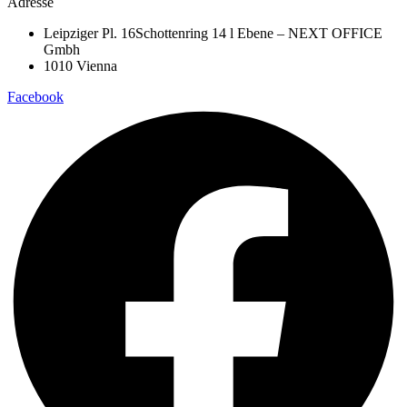
Adresse
der
Produktseite
Leipziger Pl. 16Schottenring 14 l Ebene – NEXT OFFICE
gewählt
Gmbh
werden
1010 Vienna
Facebook