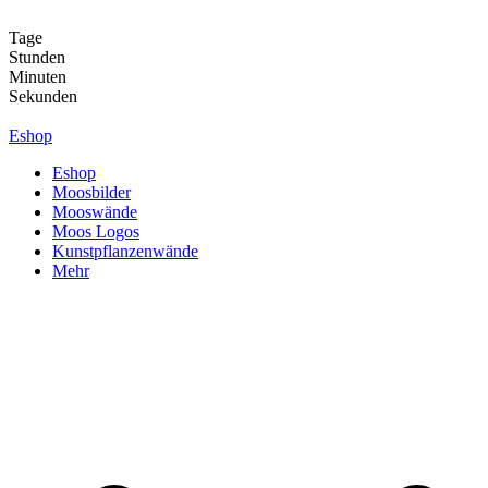
Zum
Inhalt
Tage
springen
Stunden
Minuten
Sekunden
Eshop
Eshop
Moosbilder
Mooswände
Moos Logos
Kunstpflanzenwände
Mehr