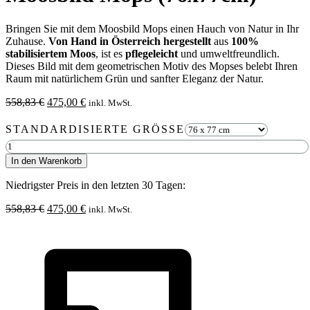
Bringen Sie mit dem Moosbild Mops einen Hauch von Natur in Ihr
Zuhause.
Von Hand in Österreich hergestellt
aus
100%
stabilisiertem Moos
, ist es
pflegeleicht
und umweltfreundlich.
Dieses Bild mit dem geometrischen Motiv des Mopses belebt Ihren
Raum mit natürlichem Grün und sanfter Eleganz der Natur.
Ursprünglicher
Aktueller
558,83
€
475,00
€
inkl. MwSt.
Preis
Preis
war:
ist:
STANDARDISIERTE GRÖSSE
558,83 €
475,00 €.
Moosbild
Mops
In den Warenkorb
(76x77cm)
Menge
Niedrigster Preis in den letzten 30 Tagen:
Ursprünglicher
Aktueller
558,83
€
475,00
€
inkl. MwSt.
Preis
Preis
war:
ist:
558,83 €
475,00 €.