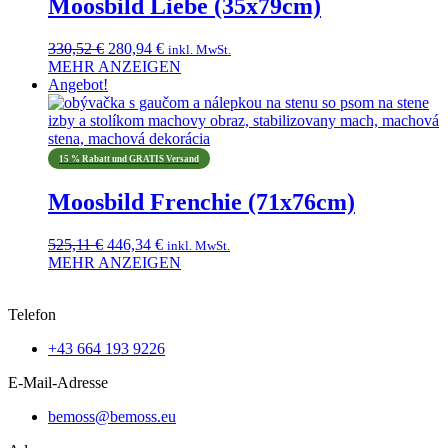
Moosbild Liebe (35x79cm)
können
auf
Ursprünglicher
Aktueller
330,52
€
280,94
€
der
inkl. MwSt.
Preis
Preis
MEHR ANZEIGEN
Produktseite
Dieses
war:
ist:
Angebot!
gewählt
Produkt
330,52 €
280,94 €.
werden
weist
mehrere
Varianten
15 % Rabatt und GRATIS Versand
auf.
Die
Moosbild Frenchie (71x76cm)
Optionen
können
Ursprünglicher
Aktueller
525,11
€
446,34
€
auf
inkl. MwSt.
Preis
Preis
MEHR ANZEIGEN
der
Dieses
war:
ist:
Produktseite
Produkt
525,11 €
446,34 €.
gewählt
Telefon
weist
werden
mehrere
+43 664 193 9226
Varianten
auf.
E-Mail-Adresse
Die
Optionen
bemoss@bemoss.eu
können
auf