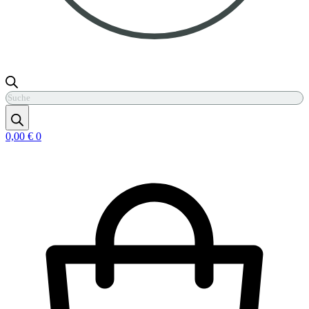
Products
search
0,00
€
0