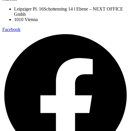
der
Produktseite
Leipziger Pl. 16Schottenring 14 l Ebene – NEXT OFFICE
gewählt
Gmbh
werden
1010 Vienna
Facebook