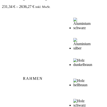
Preisspanne:
231,34
€
–
2636,27
€
inkl. MwSt.
231,34 €
bis
2636,27 €
RAHMEN