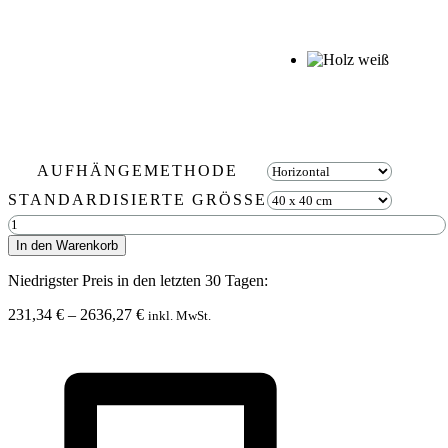
AUFHÄNGEMETHODE
STANDARDISIERTE GRÖSSE
Moosbild
PFLANZEN
In den Warenkorb
Mesia
Menge
Niedrigster Preis in den letzten 30 Tagen:
Preisspanne:
231,34
€
–
2636,27
€
inkl. MwSt.
231,34 €
bis
2636,27 €