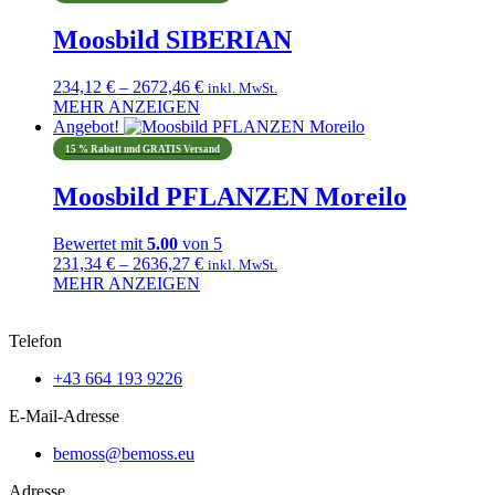
gewählt
weist
werden
mehrere
Moosbild SIBERIAN
Varianten
auf.
Preisspanne:
234,12
€
–
2672,46
€
Die
inkl. MwSt.
234,12 €
MEHR ANZEIGEN
Optionen
Dieses
bis
Angebot!
können
Produkt
2672,46 €
auf
15 % Rabatt und GRATIS Versand
weist
der
mehrere
Produktseite
Moosbild PFLANZEN Moreilo
Varianten
gewählt
auf.
werden
Bewertet mit
5.00
von 5
Die
Preisspanne:
231,34
€
–
2636,27
€
Optionen
inkl. MwSt.
231,34 €
MEHR ANZEIGEN
können
Dieses
bis
auf
Produkt
2636,27 €
der
Telefon
weist
Produktseite
mehrere
gewählt
+43 664 193 9226
Varianten
werden
auf.
E-Mail-Adresse
Die
Optionen
bemoss@bemoss.eu
können
auf
Adresse