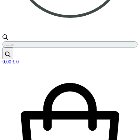
Products
search
0,00
€
0