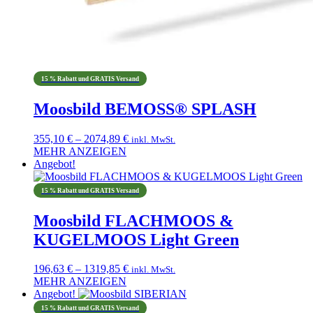
15 % Rabatt und GRATIS Versand
Moosbild BEMOSS® SPLASH
Preisspanne:
355,10
€
–
2074,89
€
inkl. MwSt.
355,10 €
MEHR ANZEIGEN
Dieses
bis
Angebot!
Produkt
2074,89 €
weist
15 % Rabatt und GRATIS Versand
mehrere
Varianten
Moosbild FLACHMOOS &
auf.
KUGELMOOS Light Green
Die
Optionen
können
Preisspanne:
196,63
€
–
1319,85
€
inkl. MwSt.
auf
196,63 €
MEHR ANZEIGEN
der
Dieses
bis
Angebot!
Produktseite
Produkt
1319,85 €
15 % Rabatt und GRATIS Versand