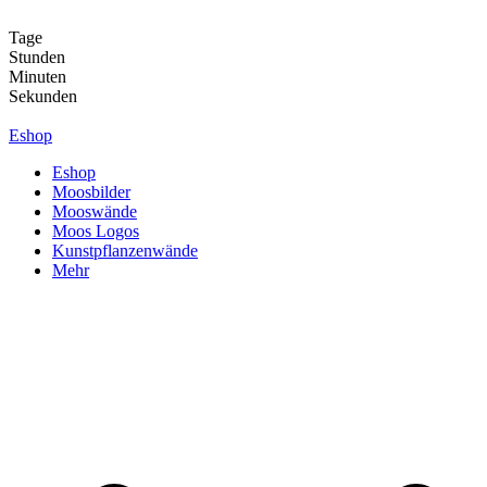
Zum
Inhalt
Tage
springen
Stunden
Minuten
Sekunden
Eshop
Eshop
Moosbilder
Mooswände
Moos Logos
Kunstpflanzenwände
Mehr