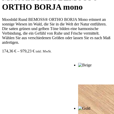
ORTHO BORJA mono
Moosbild Rund BEMOSS® ORTHO BORJA Mono erinnert an
sonnige Wiesen im Wald, die Sie in die Welt der Natur entführen.
Die satten grünen und gelben Töne bilden eine harmonische
Verbindung, die ein Gefühl von Ruhe und Frische vermittelt.
Wählen Sie aus verschiedenen Größen oder lassen Sie es nach Maß
anfertigen.
Preisspanne:
174,36
€
–
979,23
€
inkl. MwSt.
174,36 €
bis
979,23 €