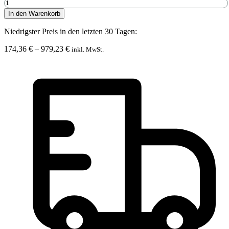
Moosbild
Rund
In den Warenkorb
BEMOSS®
ORTHO
Niedrigster Preis in den letzten 30 Tagen:
BORJA
mono
Preisspanne:
174,36
€
–
979,23
€
inkl. MwSt.
Menge
174,36 €
bis
979,23 €