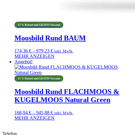
15 % Rabatt und GRATIS Versand
Moosbild Rund BAUM
Preisspanne:
174,36
€
–
979,23
€
inkl. MwSt.
174,36 €
MEHR ANZEIGEN
Dieses
bis
Angebot!
Produkt
979,23 €
weist
mehrere
15 % Rabatt und GRATIS Versand
Varianten
auf.
Moosbild Rund FLACHMOOS &
Die
KUGELMOOS Natural Green
Optionen
können
auf
Preisspanne:
168,94
€
–
945,88
€
inkl. MwSt.
der
168,94 €
MEHR ANZEIGEN
Produktseite
Dieses
bis
gewählt
Produkt
945,88 €
werden
Telefon
weist