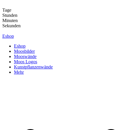
Zum
Inhalt
Tage
springen
Stunden
Minuten
Sekunden
Eshop
Eshop
Moosbilder
Mooswände
Moos Logos
Kunstpflanzenwände
Mehr