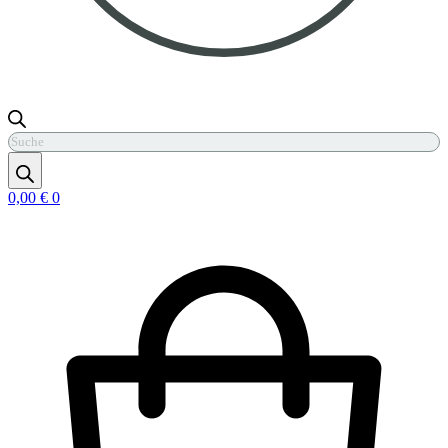
Products
search
0,00
€
0