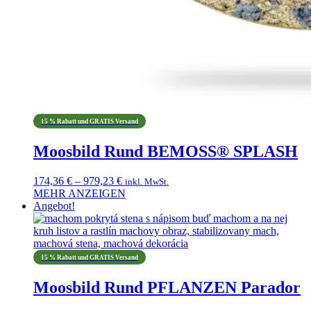
15 % Rabatt und GRATIS Versand
Moosbild Rund BEMOSS® SPLASH
Preisspanne:
174,36
€
–
979,23
€
inkl. MwSt.
174,36 €
MEHR ANZEIGEN
Dieses
bis
Angebot!
Produkt
979,23 €
weist
mehrere
Varianten
15 % Rabatt und GRATIS Versand
auf.
Die
Moosbild Rund PFLANZEN Parador
Optionen
können