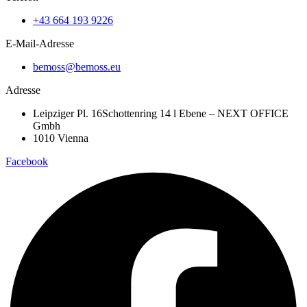
mehrere
+43 664 193 9226
Varianten
auf.
E-Mail-Adresse
Die
Optionen
bemoss@bemoss.eu
können
auf
Adresse
der
Produktseite
Leipziger Pl. 16Schottenring 14 l Ebene – NEXT OFFICE
gewählt
Gmbh
werden
1010 Vienna
Facebook