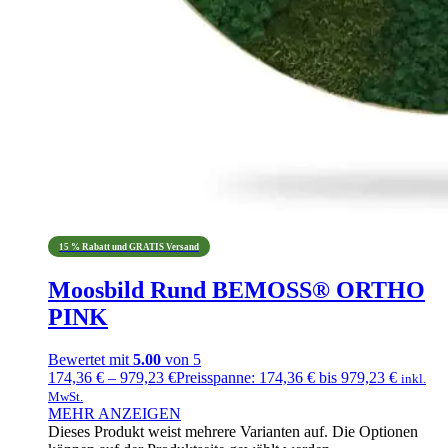
15 % Rabatt und GRATIS Versand
Moosbild Rund BEMOSS® ORTHO
PINK
Bewertet mit
5.00
von 5
174,36
€
–
979,23
€
Preisspanne: 174,36 € bis 979,23 €
inkl.
MwSt.
MEHR ANZEIGEN
Dieses Produkt weist mehrere Varianten auf. Die Optionen