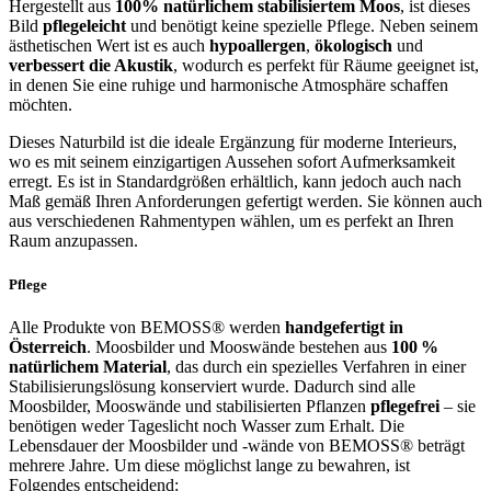
Hergestellt aus
100% natürlichem stabilisiertem Moos
, ist dieses
Bild
pflegeleicht
und benötigt keine spezielle Pflege. Neben seinem
ästhetischen Wert ist es auch
hypoallergen
,
ökologisch
und
verbessert
die Akustik
, wodurch es perfekt für Räume geeignet ist,
in denen Sie eine ruhige und harmonische Atmosphäre schaffen
möchten.
Dieses Naturbild ist die ideale Ergänzung für moderne Interieurs,
wo es mit seinem einzigartigen Aussehen sofort Aufmerksamkeit
erregt. Es ist in Standardgrößen erhältlich, kann jedoch auch nach
Maß gemäß Ihren Anforderungen gefertigt werden. Sie können auch
aus verschiedenen Rahmentypen wählen, um es perfekt an Ihren
Raum anzupassen.
Pflege
Alle Produkte von BEMOSS® werden
handgefertigt in
Österreich
. Moosbilder und Mooswände bestehen aus
100 %
natürlichem Material
, das durch ein spezielles Verfahren in einer
Stabilisierungslösung konserviert wurde. Dadurch sind alle
Moosbilder, Mooswände und stabilisierten Pflanzen
pflegefrei
– sie
benötigen weder Tageslicht noch Wasser zum Erhalt. Die
Lebensdauer der Moosbilder und -wände von BEMOSS® beträgt
mehrere Jahre. Um diese möglichst lange zu bewahren, ist
Folgendes entscheidend: