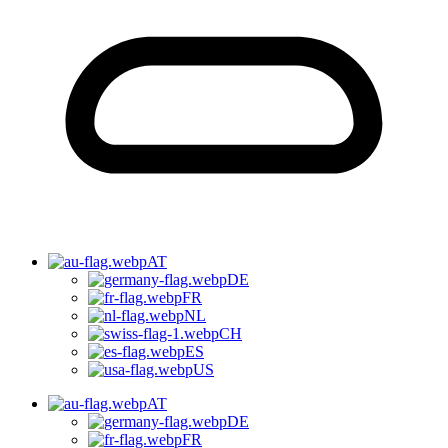
AT
DE
FR
NL
CH
ES
US
AT
DE
FR