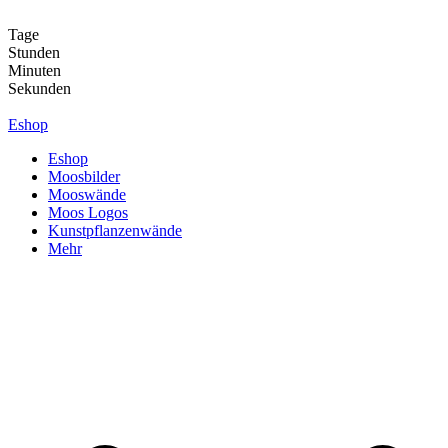
Zum
Inhalt
Tage
springen
Stunden
Minuten
Sekunden
Eshop
Eshop
Moosbilder
Mooswände
Moos Logos
Kunstpflanzenwände
Mehr