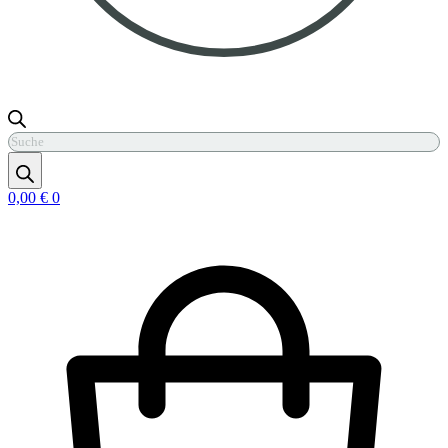
Products
search
0,00
€
0