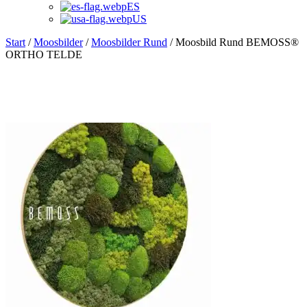
ES
US
Start
/
Moosbilder
/
Moosbilder Rund
/ Moosbild Rund BEMOSS®
ORTHO TELDE