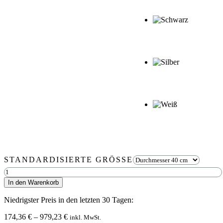
STANDARDISIERTE GRÖSSE
Moosbild
Rund
In den Warenkorb
BEMOSS®
ORTHO
Niedrigster Preis in den letzten 30 Tagen:
TELDE
Menge
Preisspanne:
174,36
€
–
979,23
€
inkl. MwSt.