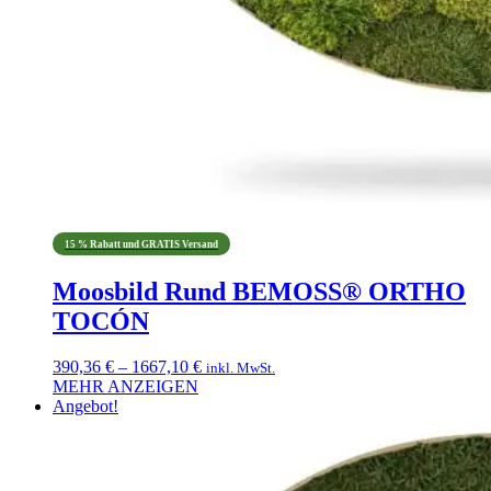
15 % Rabatt und GRATIS Versand
Moosbild Rund BEMOSS® ORTHO
TOCÓN
Preisspanne:
390,36
€
–
1667,10
€
inkl. MwSt.
390,36 €
MEHR ANZEIGEN
Dieses
bis
Angebot!
Produkt
1667,10 €
weist
mehrere
Varianten