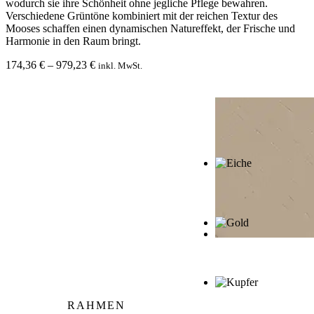
wodurch sie ihre Schönheit ohne jegliche Pflege bewahren.
Verschiedene Grüntöne kombiniert mit der reichen Textur des
Mooses schaffen einen dynamischen Natureffekt, der Frische und
Harmonie in den Raum bringt.
Preisspanne:
174,36
€
–
979,23
€
inkl. MwSt.
174,36 €
bis
979,23 €
RAHMEN