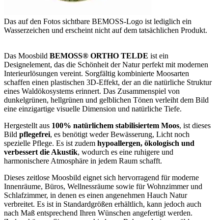
Das auf den Fotos sichtbare BEMOSS-Logo ist lediglich ein
Wasserzeichen und erscheint nicht auf dem tatsächlichen Produkt.
Das Moosbild
BEMOSS® ORTHO TELDE
ist ein
Designelement, das die Schönheit der Natur perfekt mit modernen
Interieurlösungen vereint. Sorgfältig kombinierte Moosarten
schaffen einen plastischen 3D-Effekt, der an die natürliche Struktur
eines Waldökosystems erinnert. Das Zusammenspiel von
dunkelgrünen, hellgrünen und gelblichen Tönen verleiht dem Bild
eine einzigartige visuelle Dimension und natürliche Tiefe.
Hergestellt aus
100% natürlichem stabilisiertem Moos
, ist dieses
Bild
pflegefrei
, es benötigt weder Bewässerung, Licht noch
spezielle Pflege. Es ist zudem
hypoallergen, ökologisch und
verbessert die Akustik
, wodurch es eine ruhigere und
harmonischere Atmosphäre in jedem Raum schafft.
Dieses zeitlose Moosbild eignet sich hervorragend für moderne
Innenräume, Büros, Wellnessräume sowie für Wohnzimmer und
Schlafzimmer, in denen es einen angenehmen Hauch Natur
verbreitet. Es ist in Standardgrößen erhältlich, kann jedoch auch
nach Maß entsprechend Ihren Wünschen angefertigt werden.