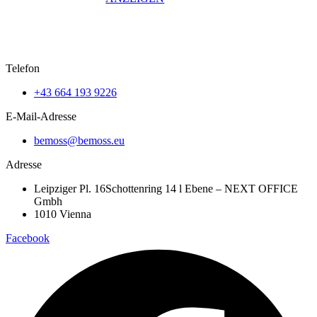
werden
Dieses
Produkt
auf.
Produkt
weist
Die
weist
mehrere
Optionen
mehrere
Varianten
können
Varianten
auf.
auf
Telefon
auf.
Die
der
Die
Optionen
Produktseite
+43 664 193 9226
Optionen
können
gewählt
können
auf
werden
E-Mail-Adresse
auf
der
der
Produktseite
bemoss@bemoss.eu
Produktseite
gewählt
gewählt
werden
Adresse
werden
Leipziger Pl. 16Schottenring 14 l Ebene – NEXT OFFICE
Gmbh
1010 Vienna
Facebook