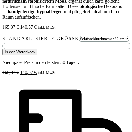
natürlichem stabilisiertem Moos
, ergänzt durch zarte goldene
Hortensien und frische Farnblätter. Diese
ökologische
Dekoration
ist
handgefertigt
,
hypoallergen
und pflegefrei. Ideal, um Ihren
Raum aufzufrischen.
Ursprünglicher
Aktueller
165,37
€
140,57
€
inkl. MwSt.
Preis
Preis
war:
ist:
STANDARDISIERTE GRÖSSE
165,37 €
140,57 €.
Teakholz
Schale
In den Warenkorb
Monda
Ø30cm
Niedrigster Preis in den letzten 30 Tagen:
Menge
Ursprünglicher
Aktueller
165,37
€
140,57
€
inkl. MwSt.
Preis
Preis
war:
ist:
165,37 €
140,57 €.