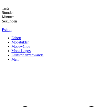
Zum
Inhalt
Tage
springen
Stunden
Minuten
Sekunden
Eshop
Eshop
Moosbilder
Mooswände
Moos Logos
Kunstpflanzenwände
Mehr