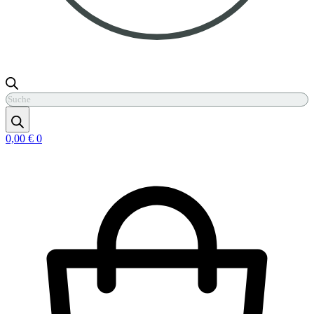
Products
search
0,00
€
0