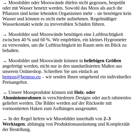
→ Moosbilder oder Mooswände dürfen nicht gegossen, besprüht
oder mit Wasser benetzt werden. Sowohl das Moos als auch die
Pflanzen sind keine lebenden Organismen mehr – sie benötigen kein
Wasser und können es nicht mehr aufnehmen. Regelmäßiger
Wasserkontakt würde zu irreversiblen Schäden führen.
→ Moosbilder und Mooswände benötigen eine Luftfeuchtigkeit
zwischen 40 % und 60 %. Wir empfehlen, ein kleines Hygrometer
zu verwenden, um die Luftfeuchtigkeit im Raum stets im Blick zu
behalten.
→ Moosbilder und Mooswände können in
beliebigen Größen
angefertigt werden, nicht nur in den standardisierten Maßen aus
unserem Onlineshop. Schreiben Sie uns einfach an
bemoss@bemoss.eu
– wir senden Ihnen umgehend ein individuelles
Preisangebot.
→ Unsere Moosprodukte können mit
Holz- oder
Aluminiumrahmen
in verschiedenen Designs oder auch rahmenlos
geliefert werden. Die Bilder werden auf der Rückseite mit
vormontierten Haken zum Aufhängen ausgestattet.
→ In der Regel liefern wir Moosbilder innerhalb von
2–3
Werktagen
, abhängig von Produktionsauslastung und Komplexität
der Bestellung.