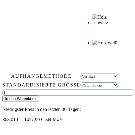
AUFHÄNGEMETHODE
STANDARDISIERTE GRÖSSE
Earth
Barrado
In den Warenkorb
Menge
Niedrigster Preis in den letzten 30 Tagen:
Preisspanne:
868,01
€
–
1457,90
€
inkl. MwSt.
868,01 €
bis