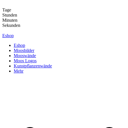
Zum
Inhalt
Tage
springen
Stunden
Minuten
Sekunden
Eshop
Eshop
Moosbilder
Mooswände
Moos Logos
Kunstpflanzenwände
Mehr