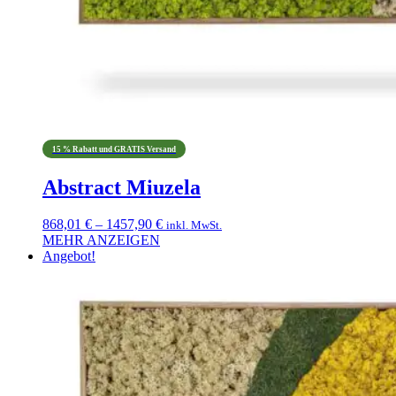
15 % Rabatt und GRATIS Versand
Abstract Miuzela
Preisspanne:
868,01
€
–
1457,90
€
inkl. MwSt.
868,01 €
MEHR ANZEIGEN
Dieses
bis
Angebot!
Produkt
1457,90 €
weist
mehrere
Varianten
auf.
Die
Optionen
können