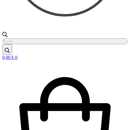
Products
search
0,00
€
0