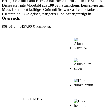
Bringen Sie mit Earth Barrado natürliche Harmonie in Ihr Zuhause!
Dieses elegante Moosbild aus
100 % natürlichem, konserviertem
Moos
kombiniert kräftiges Grün mit Schwarz auf cremefarbenem
Hintergrund.
Ökologisch
,
pflegefrei
und
handgefertigt in
Österreich
.
Preisspanne:
868,01
€
–
1457,90
€
inkl. MwSt.
868,01 €
bis
1457,90 €
RAHMEN