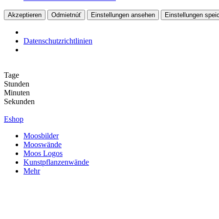
Akzeptieren
Odmietnúť
Einstellungen ansehen
Einstellungen spei
Datenschutzrichtlinien
Zum
Inhalt
Tage
springen
Stunden
Minuten
Sekunden
Eshop
Moosbilder
Mooswände
Moos Logos
Kunstpflanzenwände
Mehr