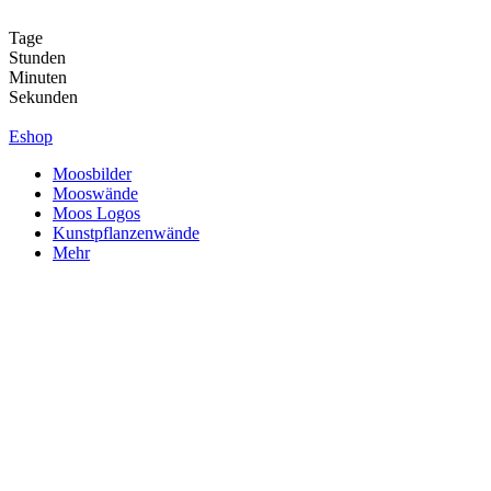
Zum
Inhalt
Tage
springen
Stunden
Minuten
Sekunden
Eshop
Moosbilder
Mooswände
Moos Logos
Kunstpflanzenwände
Mehr