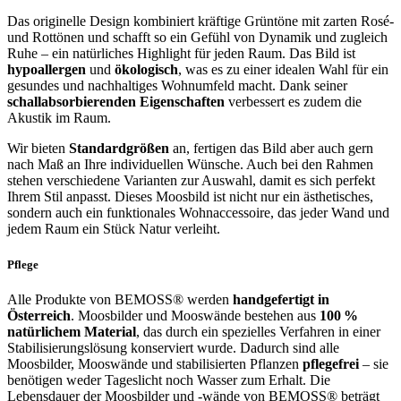
Das originelle Design kombiniert kräftige Grüntöne mit zarten Rosé-
und Rottönen und schafft so ein Gefühl von Dynamik und zugleich
Ruhe – ein natürliches Highlight für jeden Raum. Das Bild ist
hypoallergen
und
ökologisch
, was es zu einer idealen Wahl für ein
gesundes und nachhaltiges Wohnumfeld macht. Dank seiner
schallabsorbierenden Eigenschaften
verbessert es zudem die
Akustik im Raum.
Wir bieten
Standardgrößen
an, fertigen das Bild aber auch gern
nach Maß an Ihre individuellen Wünsche. Auch bei den Rahmen
stehen verschiedene Varianten zur Auswahl, damit es sich perfekt
Ihrem Stil anpasst. Dieses Moosbild ist nicht nur ein ästhetisches,
sondern auch ein funktionales Wohnaccessoire, das jeder Wand und
jedem Raum ein Stück Natur verleiht.
Pflege
Alle Produkte von BEMOSS® werden
handgefertigt in
Österreich
. Moosbilder und Mooswände bestehen aus
100 %
natürlichem Material
, das durch ein spezielles Verfahren in einer
Stabilisierungslösung konserviert wurde. Dadurch sind alle
Moosbilder, Mooswände und stabilisierten Pflanzen
pflegefrei
– sie
benötigen weder Tageslicht noch Wasser zum Erhalt. Die
Lebensdauer der Moosbilder und -wände von BEMOSS® beträgt