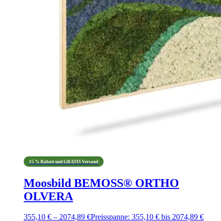
15 % Rabatt und GRATIS Versand
Moosbild BEMOSS® ORTHO
OLVERA
355,10
€
–
2074,89
€
Preisspanne: 355,10 € bis 2074,89 €