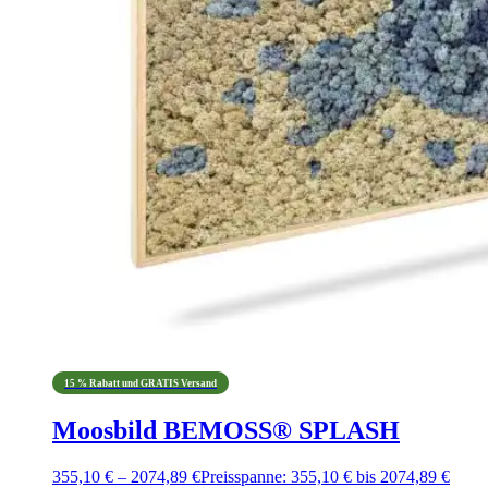
15 % Rabatt und GRATIS Versand
Moosbild BEMOSS® SPLASH
355,10
€
–
2074,89
€
Preisspanne: 355,10 € bis 2074,89 €