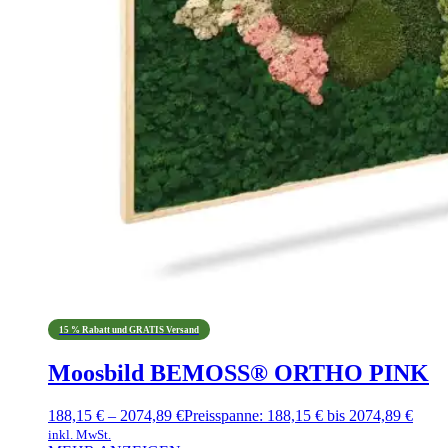
15 % Rabatt und GRATIS Versand
Moosbild BEMOSS® ORTHO PINK
188,15
€
–
2074,89
€
Preisspanne: 188,15 € bis 2074,89 €
inkl. MwSt.