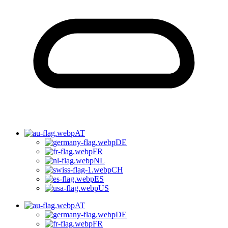
AT
DE
FR
NL
CH
ES
US
AT
DE
FR